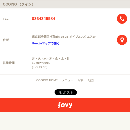
COOING （クイン）
0364349984
TEL
東京都渋谷区神宮前4-25-35 メイプルスクエア2F
住所
Googleマップで開く
月・火・水・木・金・土・日
営業時間
10:00〜20:00
(L.O 19:30)
COOING HOME
メニュー
写真
地図