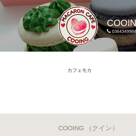
COOI
036434998
カフェモカ
COOING （クイン）