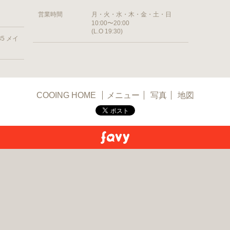
営業時間
月・火・水・木・金・土・日
10:00〜20:00
(L.O 19:30)
5 メイ
COOING HOME
メニュー
写真
地図