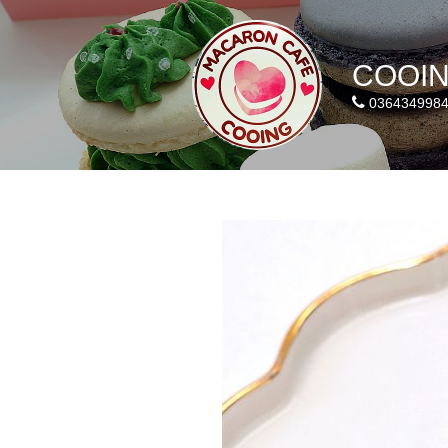
COOI
036434998